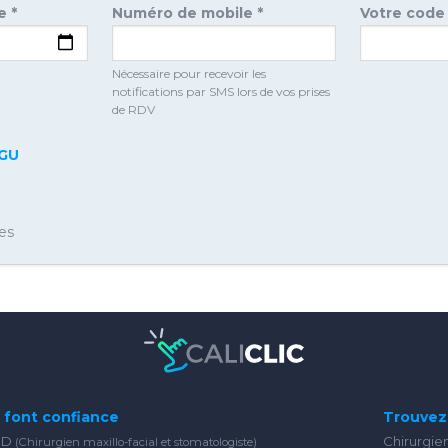
e *
Numéro de mobile *
Votre code 
Nécessaire pour recevoir les
notifications par SMS lors de vos prises
de RDV
GU
es
s font confiance
Trouvez 
RD
Chirurgien
(Chirurgien maxillo-facial et stomatologiste)