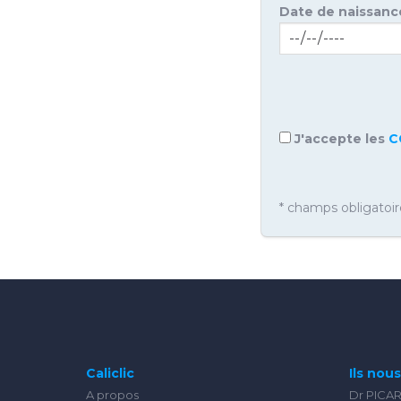
Date de naissanc
J'accepte les
C
* champs obligatoir
Caliclic
Ils nou
A propos
Dr PICA