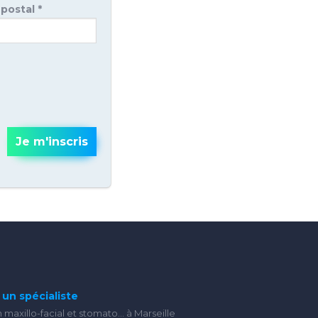
postal *
Je m'inscris
un spécialiste
 maxillo-facial et stomato... à Marseille