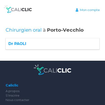
Mon compte
Chirurgien oral
à
Porto-Vecchio
Dr PAOLI
Caliclic
A propos
S'inscrire
Nous contacter