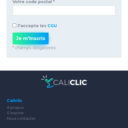
Votre code postal *
J'accepte les
CGU
Je m'inscris
* champs obligatoires
Caliclic
A propos
S'inscrire
Nous contacter