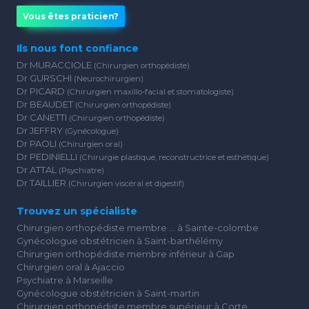
Vous êtes praticien?
Ils nous font confiance
Dr MURACCIOLE
(Chirurgien orthopédiste)
Dr GURSCHI
(Neurochirurgien)
Dr PICARD
(Chirurgien maxillo-facial et stomatologiste)
Dr BEAUDET
(Chirurgien orthopédiste)
Dr CANETTI
(Chirurgien orthopédiste)
Dr JEFFRY
(Gynécologue)
Dr PAOLI
(Chirurgien oral)
Dr PEDINIELLI
(Chirurgie plastique, reconstructrice et esthétique)
Dr ATTAL
(Psychiatre)
Dr TAILLIER
(Chirurgien viscéral et digestif)
Trouvez un spécialiste
Chirurgien orthopédiste membre ... à Sainte-colombe
Gynécologue obstétricien à Saint-barthélémy
Chirurgien orthopédiste membre inférieur à Gap
Chirurgien oral à Ajaccio
Psychiatre à Marseille
Gynécologue obstétricien à Saint-martin
Chirurgien orthopédiste membre supérieur à Corte