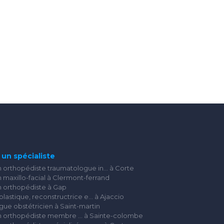
un spécialiste
n orthopédiste traumatologue in... à Corte
 maxillo-facial à Clermont-ferrand
n orthopédiste à Gap
plastique, reconstructrice e... à Ajaccio
ue obstétricien à Saint-martin
n orthopédiste membre ... à Sainte-colombe