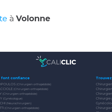
te
à
Volonne
s font confiance
Trouvez 
OPOULOS
Chirurgie
(Chirurgien orthopédiste)
ACCIOLE
Chirurgien
(Chirurgien orthopédiste)
RY
Chirurgie
(Chirurgien orthopédiste)
RY
Chirurgie 
(Gynécologue)
SCHI
Gynécolog
(Neurochirurgien)
TTI
Chirurgie
(Chirurgien orthopédiste)