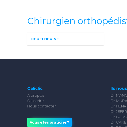
Chirurgien orthopédis
Dr KELBERINE
Caliclic
Ils nou
A propos
Dr MAN
S'inscrire
Dr MUR
Nous contacter
Dr HEN
Dr JEFF
Dr GUR
Dr CANE
Vous êtes praticien?