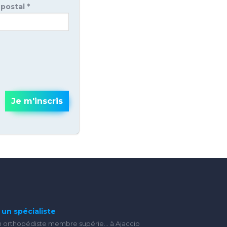
postal *
Je m'inscris
un spécialiste
n orthopédiste membre supérie... à Ajaccio