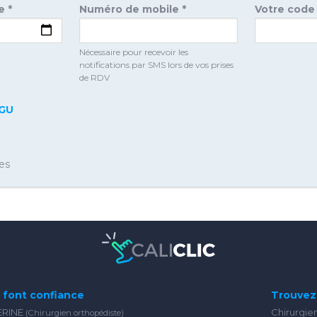
e *
Numéro de mobile *
Votre code 
Nécessaire pour recevoir les
notifications par SMS lors de vos prises
de RDV
GU
es
s font confiance
Trouvez 
ERINE
Chirurgie
(Chirurgien orthopédiste)