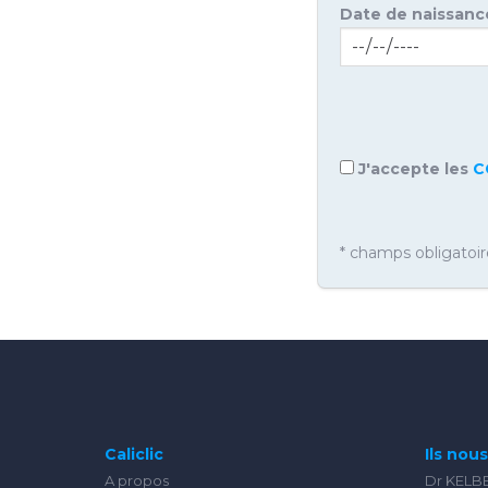
Date de naissanc
J'accepte les
C
* champs obligatoir
Caliclic
Ils nou
A propos
Dr KELB