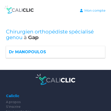
Mon compte
Chirurgien orthopédiste spécialisé
genou
à
Gap
Dr MANOPOULOS
Caliclic
A propos
S'inscrire